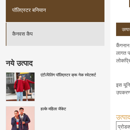
पॉलिएस्टर बनियान
उत्पा
कैनवस कैप
कैंगनान
लागत पर
लोकप्र
नये उत्पाद
एंटी-पिलिंग पॉलिएस्टर क्रू नेक स्वेटशर्ट
इस यूनि
उपकरण 
हल्के महिला जैकेट
उत्पाद
प्रोडक