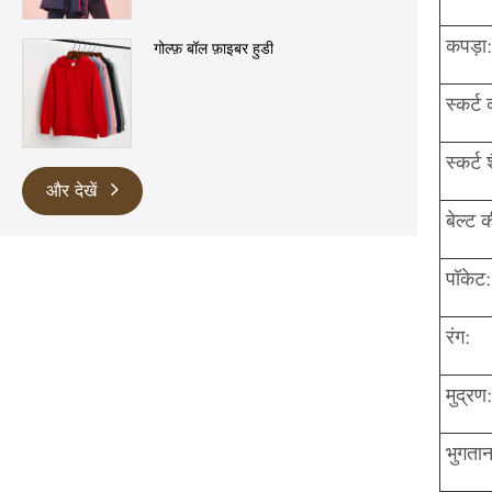
कपड़ा:
गोल्फ़ बॉल फ़ाइबर हुडी
स्कर्ट
स्कर्ट 
और देखें
बेल्ट 
पॉकेट:
रंग:
मुद्रण:
भुगतान