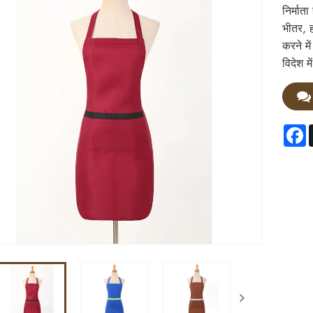
निर्मात
भीतर, ह
करने मे
विदेश मे
F