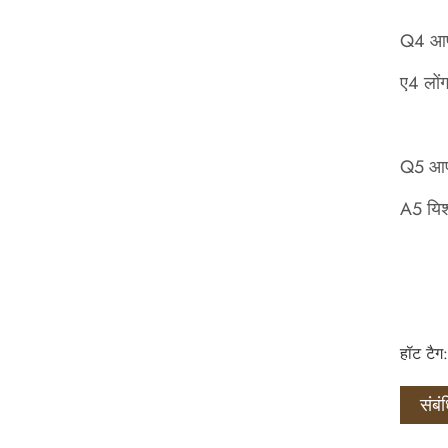
Q4 आपक
ए4 लों
Q5 आपक
A5 यिश
हॉट टैग:
संबं