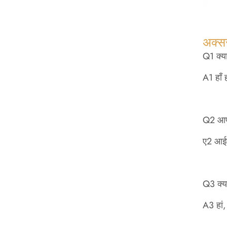
अक्सर
Q1 क्या
A1 हाँ 
Q2 आपक
ए2 आ
Q3 क्य
A3 हां,