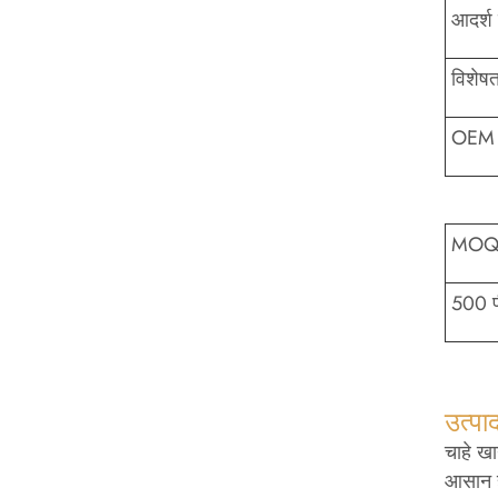
आदर्श
विशेषत
OEM 
MO
500 प
उत्पा
चाहे ख
आसान 