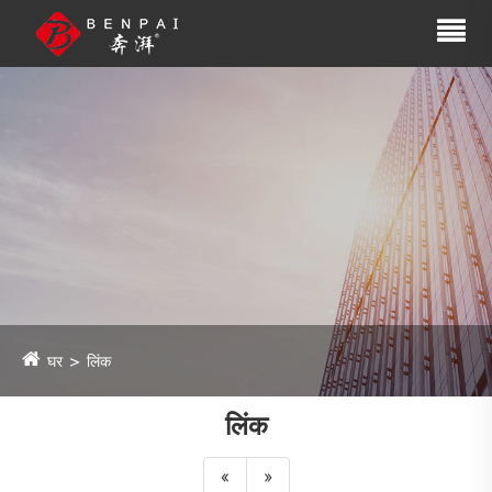
घर
लिंक
लिंक
«
»