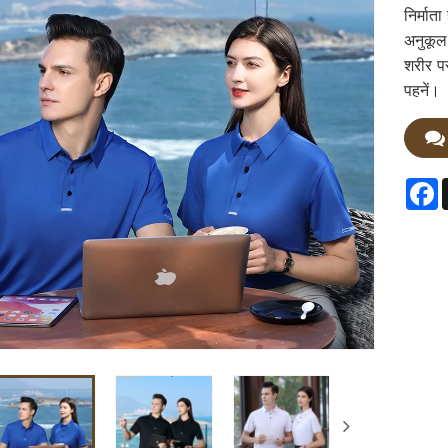
निर्माता
अनुकूल 
शरीर पर
पहनें।
F