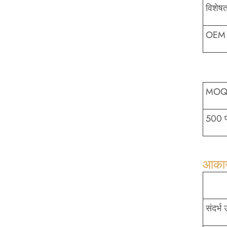
विशेषत
OEM 
MO
500 प
आकार 
संदर्भ