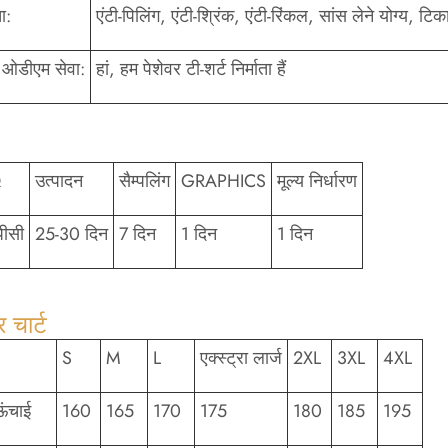
ा:
एंटी-पिलिंग, एंटी-श्रिंक, एंटी-रिंकल, सांस लेने योग्य, टि
ओडीएम सेवा:
हां, हम पेशेवर टी-शर्ट निर्माता हैं
Q
उत्पादन
सैम्पलिंग
GRAPHICS
मूल्य निर्धारण
ीसी
25-30 दिन
7 दिन
1 दिन
1 दिन
चार्ट
S
M
L
एक्स्ट्रा लार्ज
2XL
3XL
4XL
 ऊंचाई
160
165
170
175
180
185
195