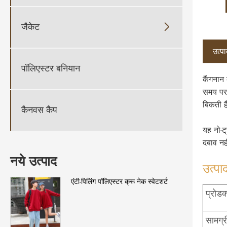
जैकेट

उत्पा
पॉलिएस्टर बनियान
कैंगनान 
समय पर 
बिकती ह
कैनवस कैप
यह नो-ट्
दबाव नह
नये उत्पाद
उत्पाद
एंटी-पिलिंग पॉलिएस्टर क्रू नेक स्वेटशर्ट
प्रोडक
सामग्र