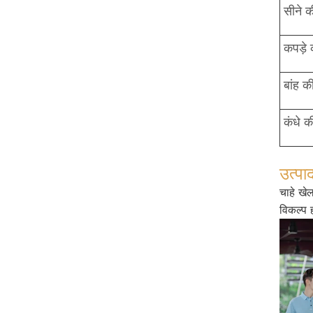
सीने क
कपड़े 
बांह क
कंधे क
उत्पा
चाहे खे
विकल्प 