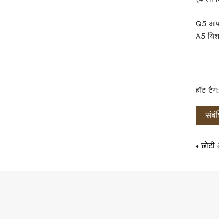
Q5 आपक
A5 यिशा
हॉट टैग:
संबं
छोटी 