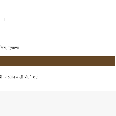
ाना।
ूलित, गुणवत्ता
बी आस्तीन वाली पोलो शर्ट