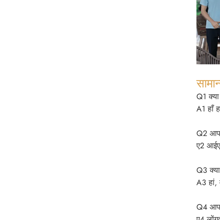
सामान्
Q1 क्या
A1 हाँ ह
Q2 आपक
ए2 आई
Q3 क्या
A3 हां,
Q4 आपकी
ए4 लोंग