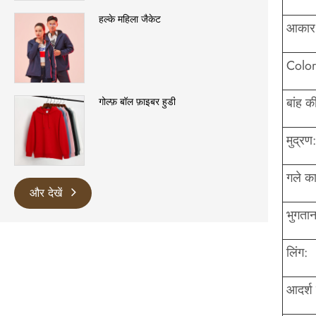
हल्के महिला जैकेट
आकार
Color
बांह क
गोल्फ़ बॉल फ़ाइबर हुडी
मुद्रण:
गले का
और देखें
भुगतान
लिंग:
आदर्श