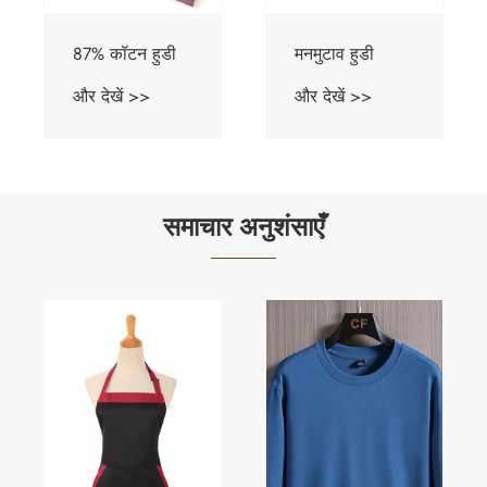
मनमुटाव हुडी
गोल्फ़ बॉल फ़ाइबर
हुडी
और देखें >>
और देखें >>
समाचार अनुशंसाएँ
​टी-शर्ट और छोटी
आस्तीन के बीच
क्या अंतर है?
और देखें >>