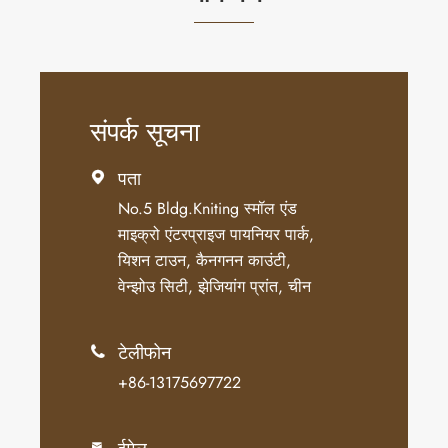
संपर्क सूचना
पता

No.5 Bldg.Kniting स्मॉल एंड
माइक्रो एंटरप्राइज पायनियर पार्क,
यिशन टाउन, कैनगनन काउंटी,
वेन्झोउ सिटी, झेजियांग प्रांत, चीन
टेलीफोन

+86-13175697722
