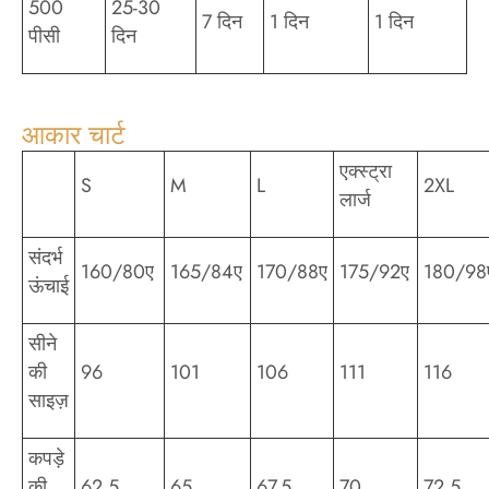
500
25-30
7 दिन
1 दिन
1 दिन
पीसी
दिन
आकार चार्ट
एक्स्ट्रा
S
M
L
2XL
लार्ज
संदर्भ
160/80ए
165/84ए
170/88ए
175/92ए
180/98
ऊंचाई
सीने
की
96
101
106
111
116
साइज़
कपड़े
की
62.5
65
67.5
70
72.5