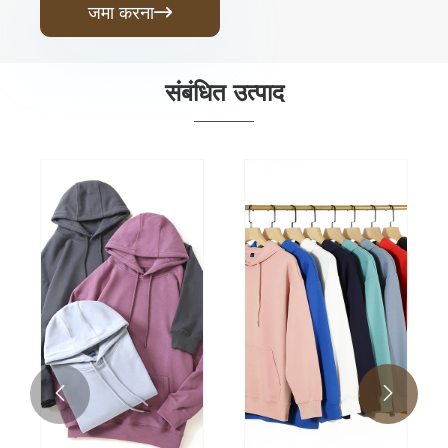
जमा करना

संबंधित उत्पाद

